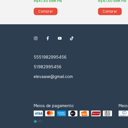
R$47,50
com
Pix
R$47,50
com
Pix
5551982995456
51982995456
elevaaxe@gmail.com
Meios de pagamento
Meio