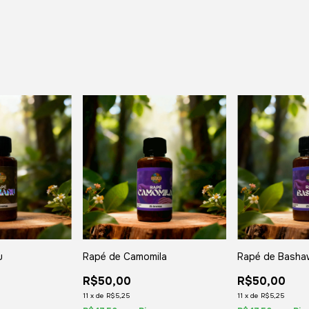
u
Rapé de Camomila
Rapé de Bash
R$50,00
R$50,00
11
x
de
R$5,25
11
x
de
R$5,25