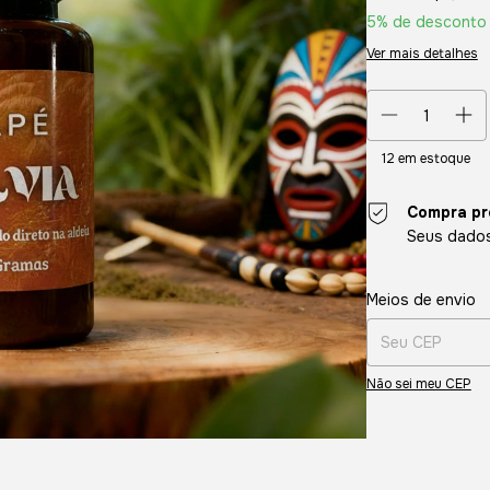
5% de desconto
Ver mais detalhes
12
em estoque
Compra pr
Seus dados
Entregas para o CE
Meios de envio
Não sei meu CEP