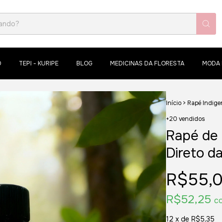
O
TEPI - KURIPE
BLOG
MEDICINAS DA FLORESTA
MODA 
Início
>
Rapé Indige
+20 vendidos
Rapé de 
Direto da
R$55,
R$52,25
c
12
x de
R$5,35