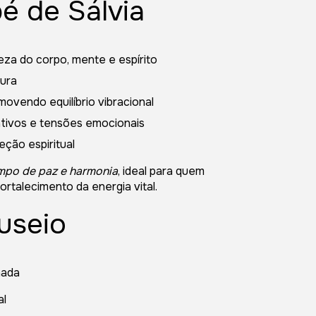
é de Sálvia
eza do corpo, mente e espírito
aura
ovendo equilíbrio vibracional
tivos e tensões emocionais
ção espiritual
mpo de paz e harmonia
, ideal para quem
rtalecimento da energia vital.
useio
hada
al