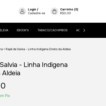
Login
/
Carrinho
(
0
)
Cadastre-se
R$0,00
ELEVA
EBOOK'S
TABACO/CACHIMBOS
ACESSÓRIOS
B
na
>
Rapé de Salvia - Linha Indigena Direto da Aldeia
Salvia - Linha Indigena
 Aldeia
00
om
Pix