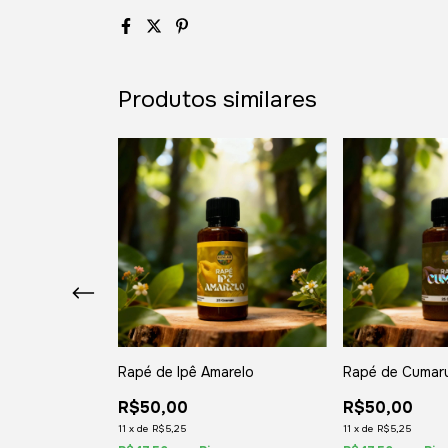
Produtos similares
Rapé de Ipê Amarelo
Rapé de Cumar
R$50,00
R$50,00
11
x
de
R$5,25
11
x
de
R$5,25