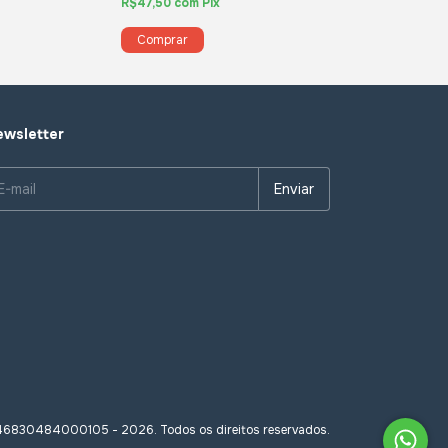
R$47,50
com
Pix
R$47,50
com
Pix
wsletter
 46830484000105 - 2026. Todos os direitos reservados.