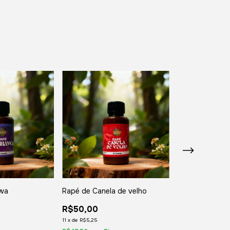
awa
Rapé de Canela de velho
Rapé de Parika
R$50,00
R$50,00
11
x
de
R$5,25
11
x
de
R$5,25