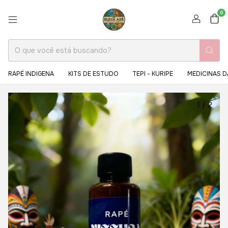
0
RAPÉ INDIGENA
KITS DE ESTUDO
TEPI - KURIPE
MEDICINAS D
1
/
2