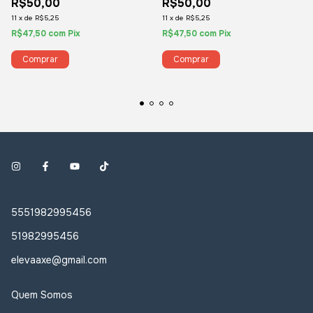
R$50,00
R$50,00
11
x
de
R$5,25
11
x
de
R$5,25
R$47,50
com
Pix
R$47,50
com
Pix
5551982995456
51982995456
elevaaxe@gmail.com
Quem Somos