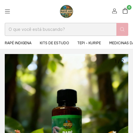
0
RAPÉ INDIGENA
KITS DE ESTUDO
TEPI - KURIPE
MEDICINAS D
1
/
2