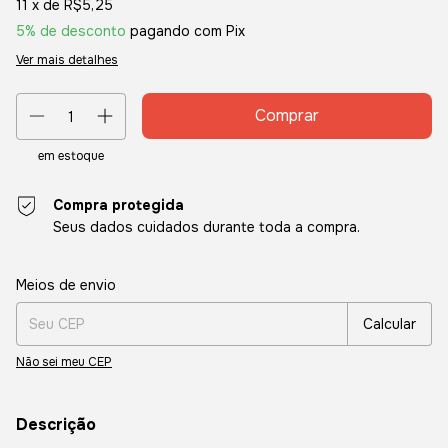
11
x de
R$5,25
5% de desconto
pagando com Pix
Ver mais detalhes
em estoque
Compra protegida
Seus dados cuidados durante toda a compra.
Entregas para o CEP:
Alterar CEP
Meios de envio
Calcular
Não sei meu CEP
Descrição