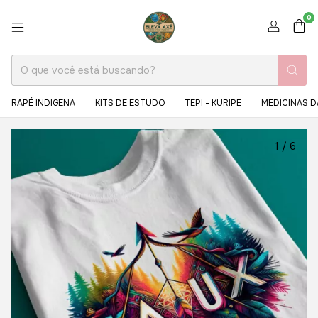
0
RAPÉ INDIGENA
KITS DE ESTUDO
TEPI - KURIPE
MEDICINAS D
1
/
6