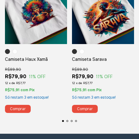
Camiseta Haux Xamã
Camiseta Sarava
R$89,90
R$89,90
R$79,90
R$79,90
11
% OFF
11
% OFF
12
x
de
R$7,77
12
x
de
R$7,77
R$75,91
com
Pix
R$75,91
com
Pix
Só restam
3
em estoque!
Só restam
3
em estoque!
Comprar
Comprar