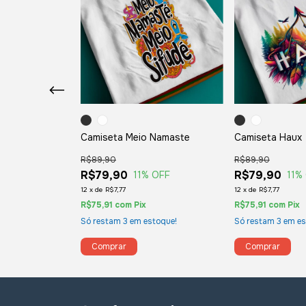
Haux
Camiseta Meio Namaste
Camiseta Haux
R$89,90
R$89,90
R$79,90
R$79,90
OFF
11
% OFF
11
%
12
x
de
R$7,77
12
x
de
R$7,77
R$75,91
com
Pix
R$75,91
com
Pix
toque!
Só restam
3
em estoque!
Só restam
3
em es
Comprar
Comprar