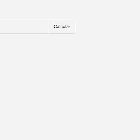
P:
Alterar CEP
Calcular