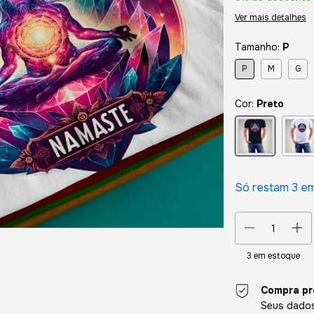
Ver mais detalhes
Tamanho:
P
P
M
G
Cor:
Preto
Só restam
3
em
3
em estoque
Compra pr
Seus dados