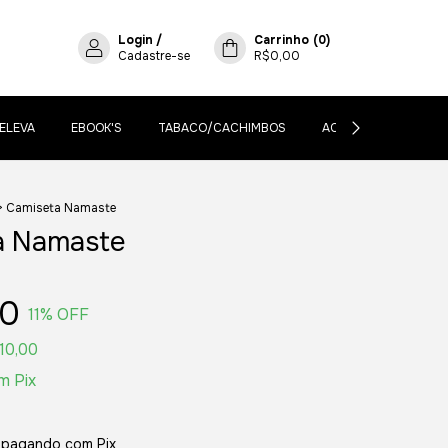
Login
/
Carrinho
(
0
)
Cadastre-se
R$0,00
ELEVA
EBOOK'S
TABACO/CACHIMBOS
ACESSÓRIOS
B
>
Camiseta Namaste
a Namaste
90
11
% OFF
10,00
m
Pix
pagando com Pix