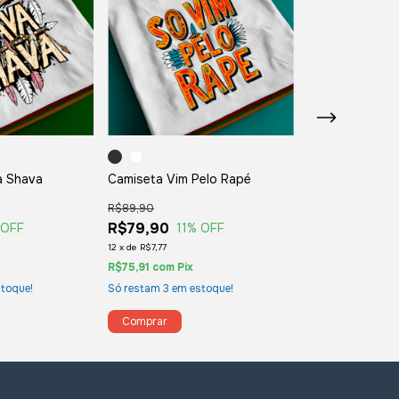
a Shava
Camiseta Vim Pelo Rapé
Camiseta Yuxi
R$89,90
R$89,90
R$79,90
R$79,90
 OFF
11
% OFF
11
%
12
x
de
R$7,77
12
x
de
R$7,77
R$75,91
com
Pix
R$75,91
com
Pix
toque!
Só restam
3
em estoque!
Só restam
3
em es
Comprar
Comprar