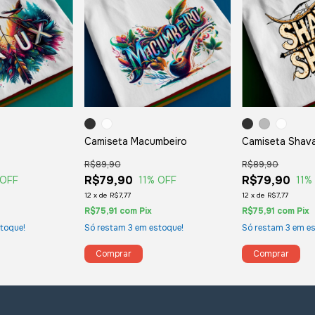
Camiseta Macumbeiro
Camiseta Shav
R$89,90
R$89,90
R$79,90
R$79,90
 OFF
11
% OFF
11
%
12
x
de
R$7,77
12
x
de
R$7,77
R$75,91
com
Pix
R$75,91
com
Pix
toque!
Só restam
3
em estoque!
Só restam
3
em es
Comprar
Comprar