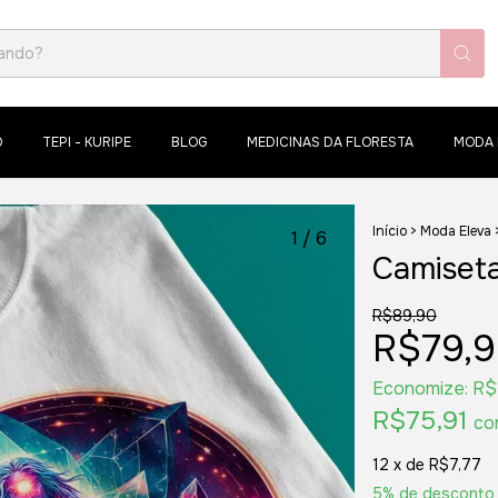
O
TEPI - KURIPE
BLOG
MEDICINAS DA FLORESTA
MODA 
Início
>
Moda Eleva
1
/
6
Camiset
R$89,90
R$79,
Economize:
R$
R$75,91
co
12
x de
R$7,77
5% de desconto